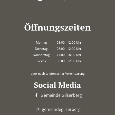
Öffnungszeiten
Montag
08:00
-
12:00
Uhr
Von 08:00 bis 12:00 Uhr
Dienstag
08:00
-
12:00
Uhr
Von 08:00 bis 12:00 Uhr
Donnerstag
14:00
-
18:00
Uhr
Von 14:00 bis 18:00 Uhr
Freitag
08:00
-
12:00
Uhr
Von 08:00 bis 12:00 Uhr
oder nach telefonischer Vereinbarung
Social Media
Gemeinde Gilserberg
gemeindegilserberg