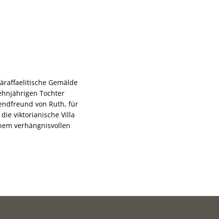
räraffaelitische Gemälde
zehnjährigen Tochter
gendfreund von Ruth, für
e viktorianische Villa
enem verhängnisvollen