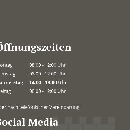
Öffnungszeiten
ontag
08:00
-
12:00
Uhr
Von 08:00 bis 12:00 Uhr
ienstag
08:00
-
12:00
Uhr
Von 08:00 bis 12:00 Uhr
onnerstag
14:00
-
18:00
Uhr
Von 14:00 bis 18:00 Uhr
reitag
08:00
-
12:00
Uhr
Von 08:00 bis 12:00 Uhr
der nach telefonischer Vereinbarung
Social Media