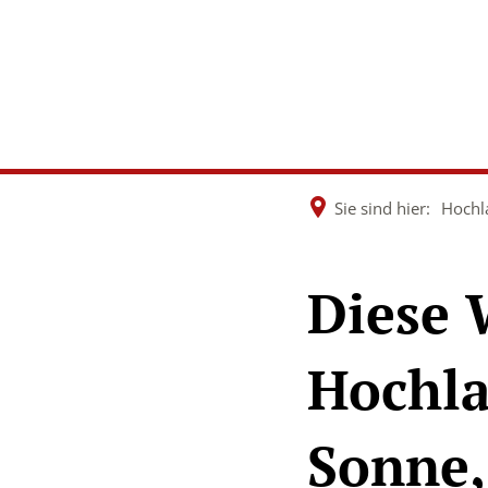
Rathaus &
Wirtsch
Politik
Dorfen
Sie sind hier:
Hochl
Diese 
Hochla
Sonne,