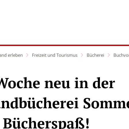
aft &
Hochland
twicklung
erleben
and erleben
Freizeit und Tourismus
Bücherei
Buchvor
Woche neu in der
ndbücherei Somme
 Bücherspaß!