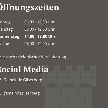
Öffnungszeiten
ontag
08:00
-
12:00
Uhr
Von 08:00 bis 12:00 Uhr
ienstag
08:00
-
12:00
Uhr
Von 08:00 bis 12:00 Uhr
onnerstag
14:00
-
18:00
Uhr
Von 14:00 bis 18:00 Uhr
reitag
08:00
-
12:00
Uhr
Von 08:00 bis 12:00 Uhr
der nach telefonischer Vereinbarung
Social Media
Gemeinde Gilserberg
gemeindegilserberg