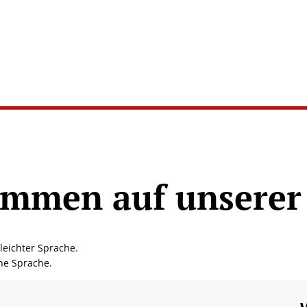
aft &
Hochland
twicklung
erleben
ommen auf unserer 
leichter Sprache.
che Sprache.