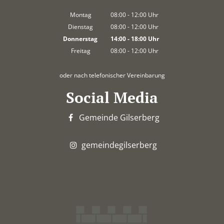
Montag
08:00
-
12:00
Uhr
Von 08:00 bis 12:00 Uhr
Dienstag
08:00
-
12:00
Uhr
Von 08:00 bis 12:00 Uhr
Donnerstag
14:00
-
18:00
Uhr
Von 14:00 bis 18:00 Uhr
Freitag
08:00
-
12:00
Uhr
Von 08:00 bis 12:00 Uhr
oder nach telefonischer Vereinbarung
Social Media
Gemeinde Gilserberg
gemeindegilserberg