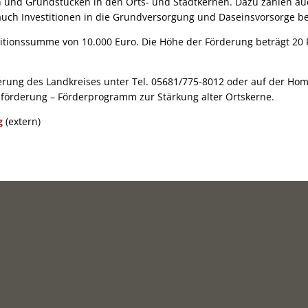
n und Grundstücken in den Orts- und Stadtkernen. Dazu zählen a
ch Investitionen in die Grundversorgung und Daseinsvorsorge b
stitionssumme von 10.000 Euro. Die Höhe der Förderung beträgt 20
rderung des Landkreises unter Tel. 05681/775-8012 oder auf der 
tsförderung – Förderprogramm zur Stärkung alter Ortskerne.
g
(extern)