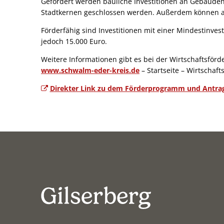
Gefördert werden bauliche Investitionen an Gebäude
Stadtkernen geschlossen werden. Außerdem können au
Ortskerne"
Förderfähig sind Investitionen mit einer Mindestinve
jedoch 15.000 Euro.
Weitere Informationen gibt es bei der Wirtschaftsfö
www.schwalm-eder-kreis.de
– Startseite – Wirtschaf
Direkter Link zu dem Förderprogramm und Antra