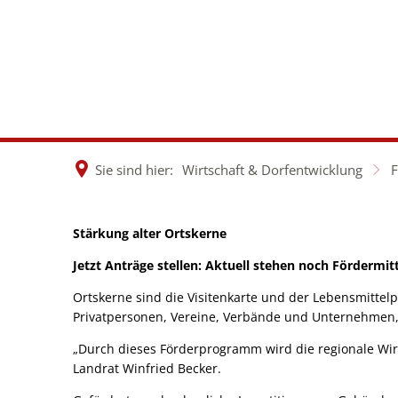
Rathaus &
Wirtsch
Politik
Dorfen
Sie sind hier:
Wirtschaft & Dorfentwicklung
Stärkung alter Ortskerne
Förderprogramm
Jetzt Anträge stellen: Aktuell stehen noch Fördermitt
"Stärkung
Ortskerne sind die Visitenkarte und der Lebensmittel
Privatpersonen, Vereine, Verbände und Unternehmen, 
„Durch dieses Förderprogramm wird die regionale Wirts
alter
Landrat Winfried Becker.