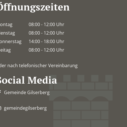
Öffnungszeiten
ontag
08:00
-
12:00
Uhr
Von 08:00 bis 12:00 Uhr
ienstag
08:00
-
12:00
Uhr
Von 08:00 bis 12:00 Uhr
onnerstag
14:00
-
18:00
Uhr
Von 14:00 bis 18:00 Uhr
reitag
08:00
-
12:00
Uhr
Von 08:00 bis 12:00 Uhr
der nach telefonischer Vereinbarung
Social Media
Gemeinde Gilserberg
gemeindegilserberg