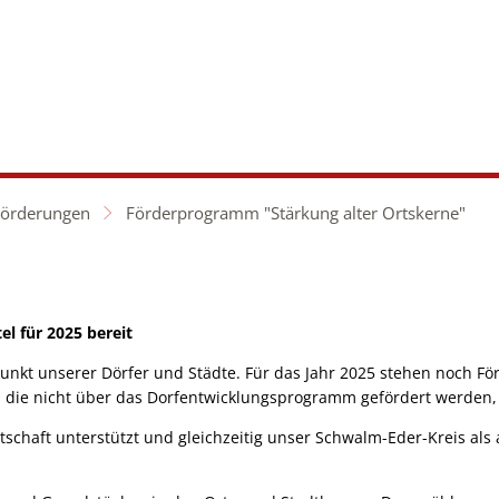
aft &
Hochland
twicklung
erleben
Förderungen
Förderprogramm "Stärkung alter Ortskerne"
el für 2025 bereit
punkt unserer Dörfer und Städte. Für das Jahr 2025 stehen noch F
die nicht über das Dorfentwicklungsprogramm gefördert werden, k
chaft unterstützt und gleichzeitig unser Schwalm-Eder-Kreis als a