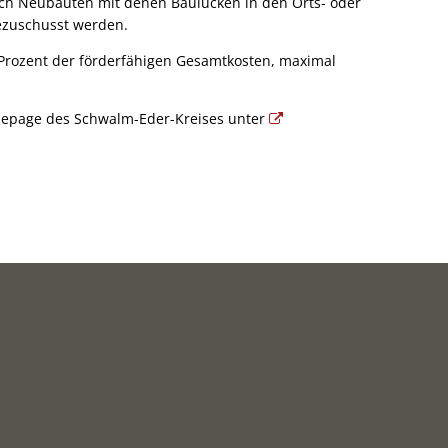
uch Neubauten mit denen Baulücken in den Orts- oder
ezuschusst werden.
 Prozent der förderfähigen Gesamtkosten, maximal
Homepage des Schwalm-Eder-Kreises unter