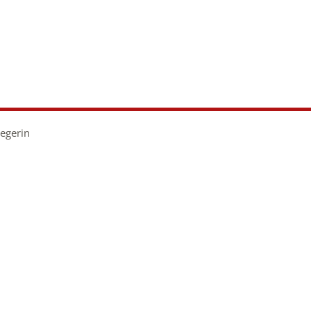
aft &
Hochland
twicklung
erleben
egerin
n