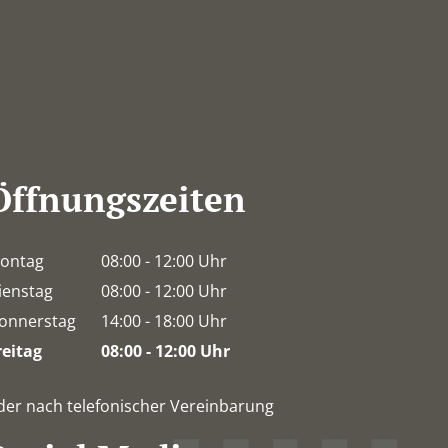
Öffnungszeiten
ontag
08:00
-
12:00
Uhr
Von 08:00 bis 12:00 Uhr
ienstag
08:00
-
12:00
Uhr
Von 08:00 bis 12:00 Uhr
onnerstag
14:00
-
18:00
Uhr
Von 14:00 bis 18:00 Uhr
reitag
08:00
-
12:00
Uhr
Von 08:00 bis 12:00 Uhr
der nach telefonischer Vereinbarung