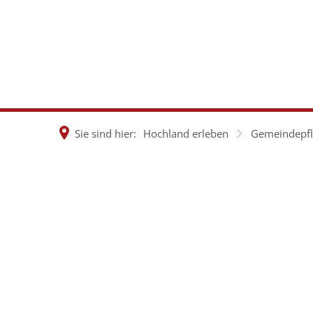
Rathaus &
Wirtsch
Politik
Dorfen
Sie sind hier:
Hochland erleben
Gemeindepfl
Gemeindepflegeri