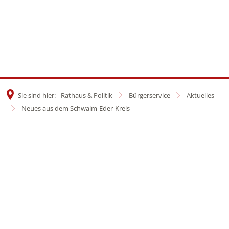
Sie sind hier:
Rathaus & Politik
Bürgerservice
Aktuelles
Neues aus dem Schwalm-Eder-Kreis
Neues
aus
dem
Schwalm-