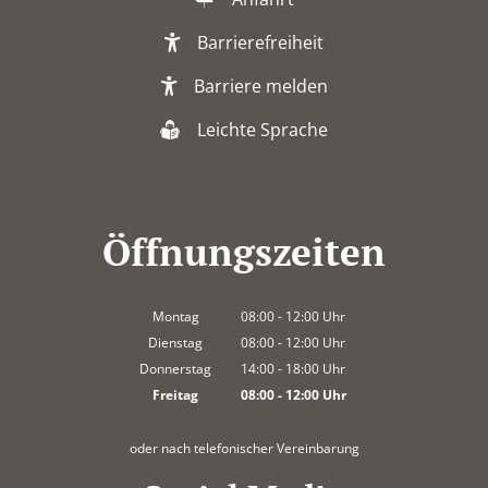
Barrierefreiheit
Barriere melden
Leichte Sprache
Öffnungszeiten
Montag
08:00
-
12:00
Uhr
Von 08:00 bis 12:00 Uhr
Dienstag
08:00
-
12:00
Uhr
Von 08:00 bis 12:00 Uhr
Donnerstag
14:00
-
18:00
Uhr
Von 14:00 bis 18:00 Uhr
Freitag
08:00
-
12:00
Uhr
Von 08:00 bis 12:00 Uhr
oder nach telefonischer Vereinbarung