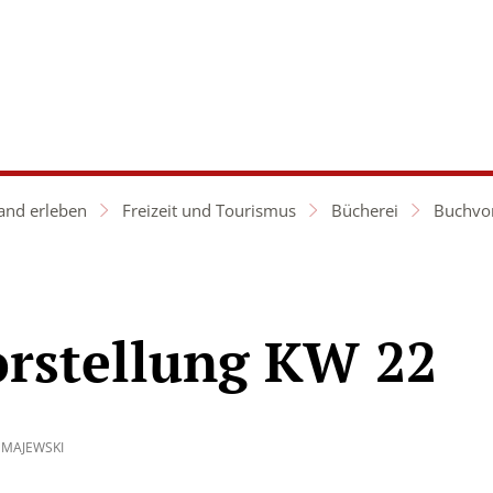
aft &
Hochland
twicklung
erleben
and erleben
Freizeit und Tourismus
Bücherei
Buchvor
rstellung KW 22
MAJEWSKI