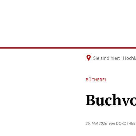
Rathaus &
Wirtsch
Politik
Dorfen
Sie sind hier:
Hochl
BÜCHEREI
Buchvo
26. Mai 2026
von
DOROTHEE 