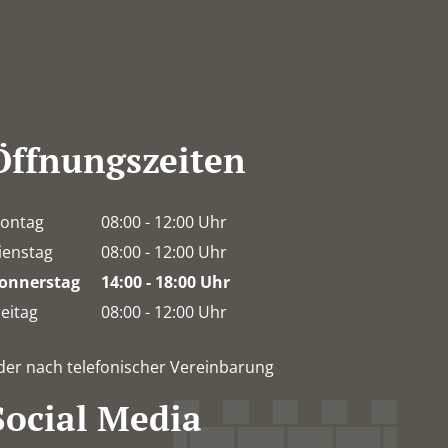
Öffnungszeiten
ontag
08:00
-
12:00
Uhr
Von 08:00 bis 12:00 Uhr
ienstag
08:00
-
12:00
Uhr
Von 08:00 bis 12:00 Uhr
onnerstag
14:00
-
18:00
Uhr
Von 14:00 bis 18:00 Uhr
reitag
08:00
-
12:00
Uhr
Von 08:00 bis 12:00 Uhr
der nach telefonischer Vereinbarung
Social Media