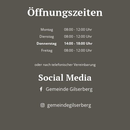
Öffnungszeiten
Montag
08:00
-
12:00
Uhr
Von 08:00 bis 12:00 Uhr
Dienstag
08:00
-
12:00
Uhr
Von 08:00 bis 12:00 Uhr
Donnerstag
14:00
-
18:00
Uhr
Von 14:00 bis 18:00 Uhr
Freitag
08:00
-
12:00
Uhr
Von 08:00 bis 12:00 Uhr
oder nach telefonischer Vereinbarung
Social Media
Gemeinde Gilserberg
gemeindegilserberg