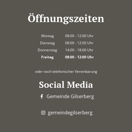
Öffnungszeiten
Montag
08:00
-
12:00
Uhr
Von 08:00 bis 12:00 Uhr
Dienstag
08:00
-
12:00
Uhr
Von 08:00 bis 12:00 Uhr
Donnerstag
14:00
-
18:00
Uhr
Von 14:00 bis 18:00 Uhr
Freitag
08:00
-
12:00
Uhr
Von 08:00 bis 12:00 Uhr
oder nach telefonischer Vereinbarung
Social Media
Gemeinde Gilserberg
gemeindegilserberg