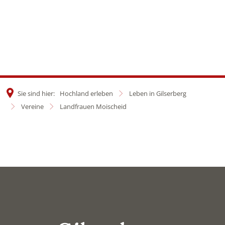
Sie sind hier:
Hochland erleben
Leben in Gilserberg
Vereine
Landfrauen Moischeid
Landfrauen
Moischeid