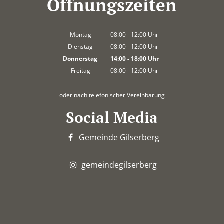
Öffnungszeiten
Montag
08:00
-
12:00
Uhr
Von 08:00 bis 12:00 Uhr
Dienstag
08:00
-
12:00
Uhr
Von 08:00 bis 12:00 Uhr
Donnerstag
14:00
-
18:00
Uhr
Von 14:00 bis 18:00 Uhr
Freitag
08:00
-
12:00
Uhr
Von 08:00 bis 12:00 Uhr
oder nach telefonischer Vereinbarung
Social Media
Gemeinde Gilserberg
gemeindegilserberg