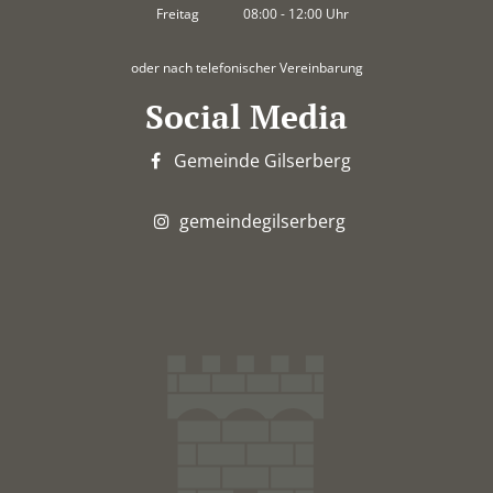
Von 14:00 bis 18:00 Uhr
Freitag
08:00
-
12:00
Uhr
Von 08:00 bis 12:00 Uhr
oder nach telefonischer Vereinbarung
Social Media
Gemeinde Gilserberg
gemeindegilserberg