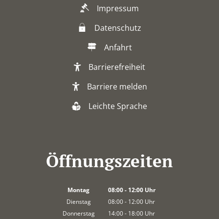
Impressum
Datenschutz
Anfahrt
Barrierefreiheit
Barriere melden
Leichte Sprache
Öffnungszeiten
Montag
08:00
-
12:00
Uhr
Von 08:00 bis 12:00 Uhr
Dienstag
08:00
-
12:00
Uhr
Von 08:00 bis 12:00 Uhr
Donnerstag
14:00
-
18:00
Uhr