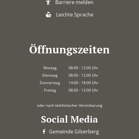
Barriere melden
Leichte Sprache
Öffnungszeiten
Montag
08:00
-
12:00
Uhr
Von 08:00 bis 12:00 Uhr
Dienstag
08:00
-
12:00
Uhr
Von 08:00 bis 12:00 Uhr
Donnerstag
14:00
-
18:00
Uhr
Von 14:00 bis 18:00 Uhr
Freitag
08:00
-
12:00
Uhr
Von 08:00 bis 12:00 Uhr
oder nach telefonischer Vereinbarung
Social Media
Gemeinde Gilserberg