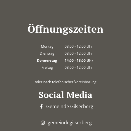
Öffnungszeiten
Montag
08:00
-
12:00
Uhr
Von 08:00 bis 12:00 Uhr
Dienstag
08:00
-
12:00
Uhr
Von 08:00 bis 12:00 Uhr
Donnerstag
14:00
-
18:00
Uhr
Von 14:00 bis 18:00 Uhr
Freitag
08:00
-
12:00
Uhr
Von 08:00 bis 12:00 Uhr
oder nach telefonischer Vereinbarung
Social Media
Gemeinde Gilserberg
gemeindegilserberg