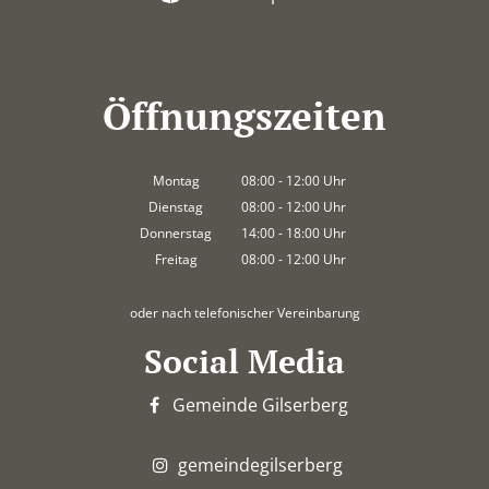
Öffnungszeiten
Montag
08:00
-
12:00
Uhr
Von 08:00 bis 12:00 Uhr
Dienstag
08:00
-
12:00
Uhr
Von 08:00 bis 12:00 Uhr
Donnerstag
14:00
-
18:00
Uhr
Von 14:00 bis 18:00 Uhr
Freitag
08:00
-
12:00
Uhr
Von 08:00 bis 12:00 Uhr
oder nach telefonischer Vereinbarung
Social Media
Gemeinde Gilserberg
gemeindegilserberg