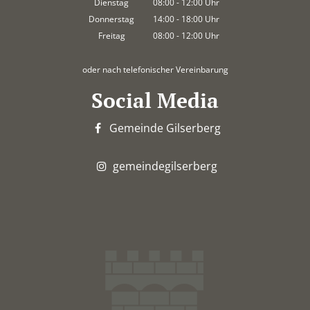
Dienstag
08:00
-
12:00
Uhr
Von 08:00 bis 12:00 Uhr
Donnerstag
14:00
-
18:00
Uhr
Von 14:00 bis 18:00 Uhr
Freitag
08:00
-
12:00
Uhr
Von 08:00 bis 12:00 Uhr
oder nach telefonischer Vereinbarung
Social Media
Gemeinde Gilserberg
gemeindegilserberg