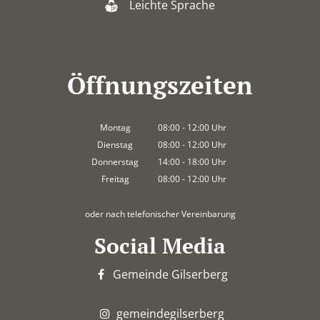
Leichte Sprache
Öffnungszeiten
Montag
08:00
-
12:00
Uhr
Von 08:00 bis 12:00 Uhr
Dienstag
08:00
-
12:00
Uhr
Von 08:00 bis 12:00 Uhr
Donnerstag
14:00
-
18:00
Uhr
Von 14:00 bis 18:00 Uhr
Freitag
08:00
-
12:00
Uhr
Von 08:00 bis 12:00 Uhr
oder nach telefonischer Vereinbarung
Social Media
Gemeinde Gilserberg
gemeindegilserberg