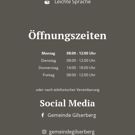
Leichte Sprache
Öffnungszeiten
Montag
08:00
-
12:00
Uhr
Von 08:00 bis 12:00 Uhr
Dienstag
08:00
-
12:00
Uhr
Von 08:00 bis 12:00 Uhr
Donnerstag
14:00
-
18:00
Uhr
Von 14:00 bis 18:00 Uhr
Freitag
08:00
-
12:00
Uhr
Von 08:00 bis 12:00 Uhr
oder nach telefonischer Vereinbarung
Social Media
Gemeinde Gilserberg
gemeindegilserberg