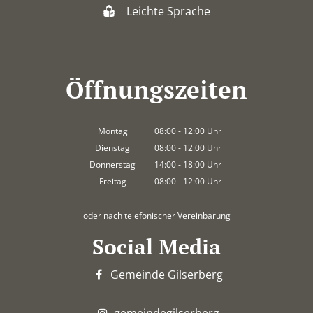
Leichte Sprache
Öffnungszeiten
Montag
08:00
-
12:00
Uhr
Von 08:00 bis 12:00 Uhr
Dienstag
08:00
-
12:00
Uhr
Von 08:00 bis 12:00 Uhr
Donnerstag
14:00
-
18:00
Uhr
Von 14:00 bis 18:00 Uhr
Freitag
08:00
-
12:00
Uhr
Von 08:00 bis 12:00 Uhr
oder nach telefonischer Vereinbarung
Social Media
Gemeinde Gilserberg
gemeindegilserberg