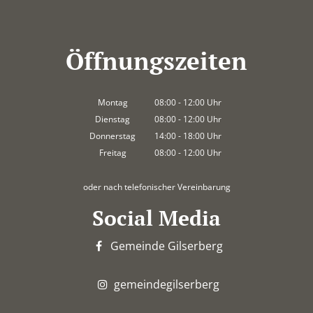
Öffnungszeiten
Montag
08:00
-
12:00
Uhr
Von 08:00 bis 12:00 Uhr
Dienstag
08:00
-
12:00
Uhr
Von 08:00 bis 12:00 Uhr
Donnerstag
14:00
-
18:00
Uhr
Von 14:00 bis 18:00 Uhr
Freitag
08:00
-
12:00
Uhr
Von 08:00 bis 12:00 Uhr
oder nach telefonischer Vereinbarung
Social Media
Gemeinde Gilserberg
gemeindegilserberg