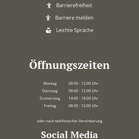
Barrierefreiheit
Barriere melden
Leichte Sprache
Öffnungszeiten
Montag
08:00
-
12:00
Uhr
Von 08:00 bis 12:00 Uhr
Dienstag
08:00
-
12:00
Uhr
Von 08:00 bis 12:00 Uhr
Donnerstag
14:00
-
18:00
Uhr
Von 14:00 bis 18:00 Uhr
Freitag
08:00
-
12:00
Uhr
Von 08:00 bis 12:00 Uhr
oder nach telefonischer Vereinbarung
Social Media