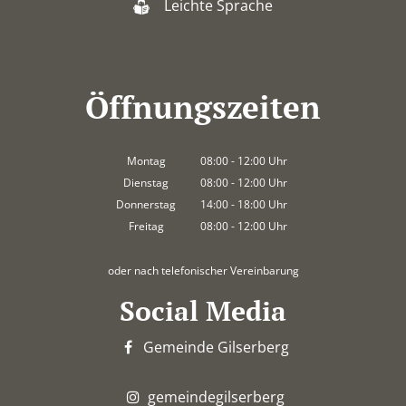
Leichte Sprache
Öffnungszeiten
Montag
08:00
-
12:00
Uhr
Von 08:00 bis 12:00 Uhr
Dienstag
08:00
-
12:00
Uhr
Von 08:00 bis 12:00 Uhr
Donnerstag
14:00
-
18:00
Uhr
Von 14:00 bis 18:00 Uhr
Freitag
08:00
-
12:00
Uhr
Von 08:00 bis 12:00 Uhr
oder nach telefonischer Vereinbarung
Social Media
Gemeinde Gilserberg
gemeindegilserberg