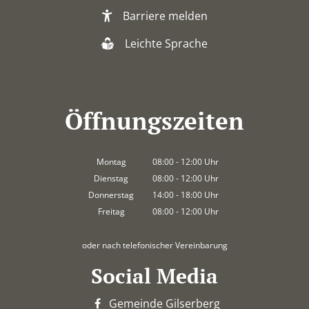
Barriere melden
Leichte Sprache
Öffnungszeiten
Montag
08:00
-
12:00
Uhr
Von 08:00 bis 12:00 Uhr
Dienstag
08:00
-
12:00
Uhr
Von 08:00 bis 12:00 Uhr
Donnerstag
14:00
-
18:00
Uhr
Von 14:00 bis 18:00 Uhr
Freitag
08:00
-
12:00
Uhr
Von 08:00 bis 12:00 Uhr
oder nach telefonischer Vereinbarung
Social Media
Gemeinde Gilserberg