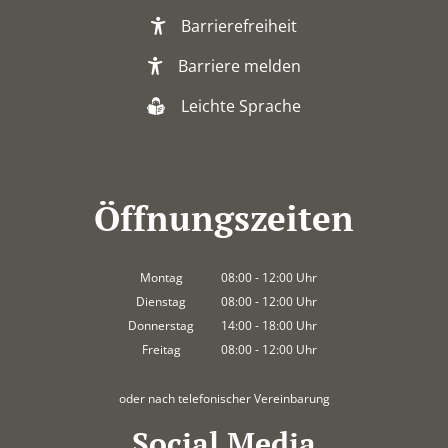
Barrierefreiheit
Barriere melden
Leichte Sprache
Öffnungszeiten
Montag
08:00
-
12:00
Uhr
Von 08:00 bis 12:00 Uhr
Dienstag
08:00
-
12:00
Uhr
Von 08:00 bis 12:00 Uhr
Donnerstag
14:00
-
18:00
Uhr
Von 14:00 bis 18:00 Uhr
Freitag
08:00
-
12:00
Uhr
Von 08:00 bis 12:00 Uhr
oder nach telefonischer Vereinbarung
Social Media