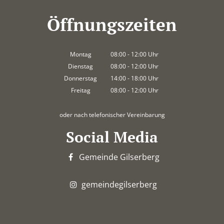
Öffnungszeiten
Montag
08:00
-
12:00
Uhr
Von 08:00 bis 12:00 Uhr
Dienstag
08:00
-
12:00
Uhr
Von 08:00 bis 12:00 Uhr
Donnerstag
14:00
-
18:00
Uhr
Von 14:00 bis 18:00 Uhr
Freitag
08:00
-
12:00
Uhr
Von 08:00 bis 12:00 Uhr
oder nach telefonischer Vereinbarung
Social Media
Gemeinde Gilserberg
gemeindegilserberg