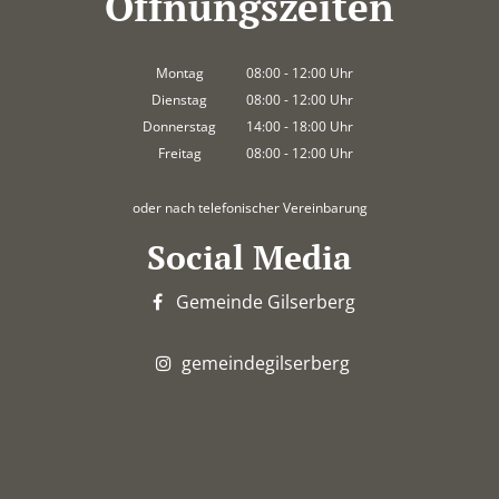
Öffnungszeiten
Montag
08:00
-
12:00
Uhr
Von 08:00 bis 12:00 Uhr
Dienstag
08:00
-
12:00
Uhr
Von 08:00 bis 12:00 Uhr
Donnerstag
14:00
-
18:00
Uhr
Von 14:00 bis 18:00 Uhr
Freitag
08:00
-
12:00
Uhr
Von 08:00 bis 12:00 Uhr
oder nach telefonischer Vereinbarung
Social Media
Gemeinde Gilserberg
gemeindegilserberg