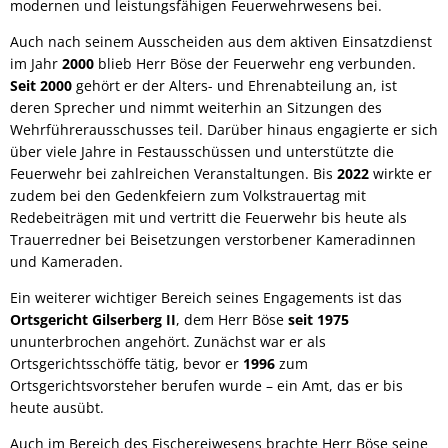
modernen und leistungsfähigen Feuerwehrwesens bei.
Auch nach seinem Ausscheiden aus dem aktiven Einsatzdienst
im Jahr
2000
blieb Herr Böse der Feuerwehr eng verbunden.
Seit 2000
gehört er der Alters- und Ehrenabteilung an, ist
deren Sprecher und nimmt weiterhin an Sitzungen des
Wehrführerausschusses teil. Darüber hinaus engagierte er sich
über viele Jahre in Festausschüssen und unterstützte die
Feuerwehr bei zahlreichen Veranstaltungen. Bis
2022
wirkte er
zudem bei den Gedenkfeiern zum Volkstrauertag mit
Redebeiträgen mit und vertritt die Feuerwehr bis heute als
Trauerredner bei Beisetzungen verstorbener Kameradinnen
und Kameraden.
Ein weiterer wichtiger Bereich seines Engagements ist das
Ortsgericht Gilserberg II
, dem Herr Böse
seit 1975
ununterbrochen angehört. Zunächst war er als
Ortsgerichtsschöffe tätig, bevor er
1996
zum
Ortsgerichtsvorsteher berufen wurde – ein Amt, das er bis
heute ausübt.
Auch im Bereich des Fischereiwesens brachte Herr Böse seine