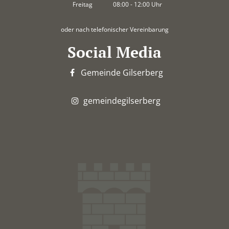
Von 14:00 bis 18:00 Uhr
Freitag
08:00
-
12:00
Uhr
Von 08:00 bis 12:00 Uhr
oder nach telefonischer Vereinbarung
Social Media
Gemeinde Gilserberg
gemeindegilserberg