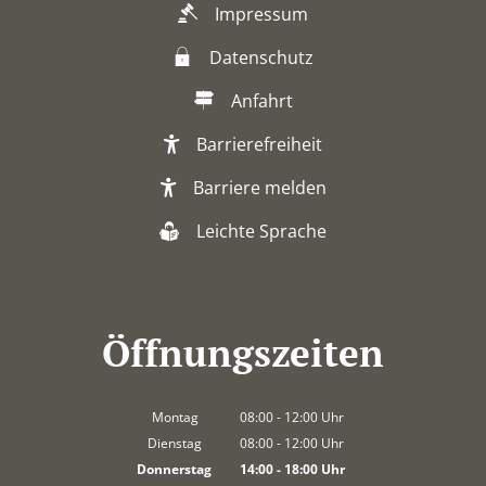
Impressum
Datenschutz
Anfahrt
Barrierefreiheit
Barriere melden
Leichte Sprache
Öffnungszeiten
Montag
08:00
-
12:00
Uhr
Von 08:00 bis 12:00 Uhr
Dienstag
08:00
-
12:00
Uhr
Von 08:00 bis 12:00 Uhr
Donnerstag
14:00
-
18:00
Uhr