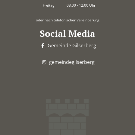
Von 14:00 bis 18:00 Uhr
Freitag
08:00
-
12:00
Uhr
Von 08:00 bis 12:00 Uhr
oder nach telefonischer Vereinbarung
Social Media
Gemeinde Gilserberg
gemeindegilserberg