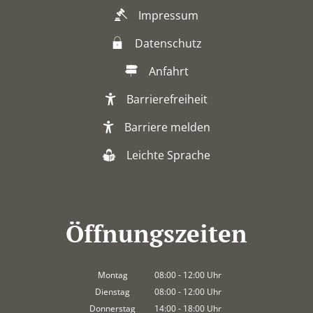
Impressum
Datenschutz
Anfahrt
Barrierefreiheit
Barriere melden
Leichte Sprache
Öffnungszeiten
Montag
08:00
-
12:00
Uhr
Von 08:00 bis 12:00 Uhr
Dienstag
08:00
-
12:00
Uhr
Von 08:00 bis 12:00 Uhr
Donnerstag
14:00
-
18:00
Uhr