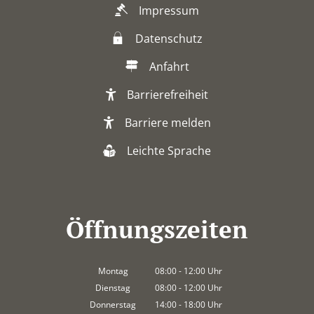
Impressum
Datenschutz
Anfahrt
Barrierefreiheit
Barriere melden
Leichte Sprache
Öffnungszeiten
Montag
08:00
-
12:00
Uhr
Von 08:00 bis 12:00 Uhr
Dienstag
08:00
-
12:00
Uhr
Von 08:00 bis 12:00 Uhr
Donnerstag
14:00
-
18:00
Uhr