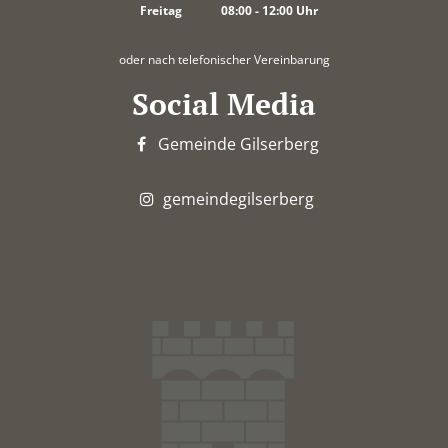
Von 14:00 bis 18:00 Uhr
Freitag
08:00
-
12:00
Uhr
Von 08:00 bis 12:00 Uhr
oder nach telefonischer Vereinbarung
Social Media
Gemeinde Gilserberg
gemeindegilserberg