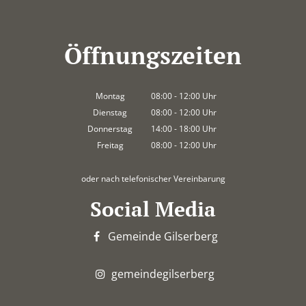
Öffnungszeiten
Montag
08:00
-
12:00
Uhr
Von 08:00 bis 12:00 Uhr
Dienstag
08:00
-
12:00
Uhr
Von 08:00 bis 12:00 Uhr
Donnerstag
14:00
-
18:00
Uhr
Von 14:00 bis 18:00 Uhr
Freitag
08:00
-
12:00
Uhr
Von 08:00 bis 12:00 Uhr
oder nach telefonischer Vereinbarung
Social Media
Gemeinde Gilserberg
gemeindegilserberg