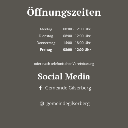
Öffnungszeiten
Montag
08:00
-
12:00
Uhr
Von 08:00 bis 12:00 Uhr
Dienstag
08:00
-
12:00
Uhr
Von 08:00 bis 12:00 Uhr
Donnerstag
14:00
-
18:00
Uhr
Von 14:00 bis 18:00 Uhr
Freitag
08:00
-
12:00
Uhr
Von 08:00 bis 12:00 Uhr
oder nach telefonischer Vereinbarung
Social Media
Gemeinde Gilserberg
gemeindegilserberg