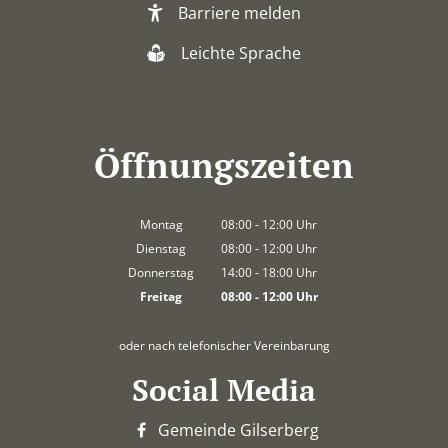
Barriere melden
Leichte Sprache
Öffnungszeiten
Montag
08:00
-
12:00
Uhr
Von 08:00 bis 12:00 Uhr
Dienstag
08:00
-
12:00
Uhr
Von 08:00 bis 12:00 Uhr
Donnerstag
14:00
-
18:00
Uhr
Von 14:00 bis 18:00 Uhr
Freitag
08:00
-
12:00
Uhr
Von 08:00 bis 12:00 Uhr
oder nach telefonischer Vereinbarung
Social Media
Gemeinde Gilserberg