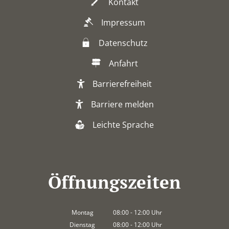
Kontakt
Impressum
Datenschutz
Anfahrt
Barrierefreiheit
Barriere melden
Leichte Sprache
Öffnungszeiten
Montag
08:00
-
12:00
Uhr
Von 08:00 bis 12:00 Uhr
Dienstag
08:00
-
12:00
Uhr