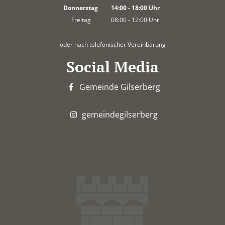
Von 08:00 bis 12:00 Uhr
Donnerstag
14:00
-
18:00
Uhr
Von 14:00 bis 18:00 Uhr
Freitag
08:00
-
12:00
Uhr
Von 08:00 bis 12:00 Uhr
oder nach telefonischer Vereinbarung
Social Media
Gemeinde Gilserberg
gemeindegilserberg