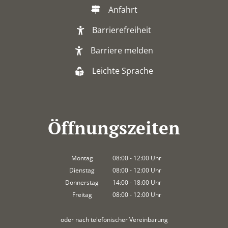
Anfahrt
Barrierefreiheit
Barriere melden
Leichte Sprache
Öffnungszeiten
Montag
08:00
-
12:00
Uhr
Von 08:00 bis 12:00 Uhr
Dienstag
08:00
-
12:00
Uhr
Von 08:00 bis 12:00 Uhr
Donnerstag
14:00
-
18:00
Uhr
Von 14:00 bis 18:00 Uhr
Freitag
08:00
-
12:00
Uhr
Von 08:00 bis 12:00 Uhr
oder nach telefonischer Vereinbarung