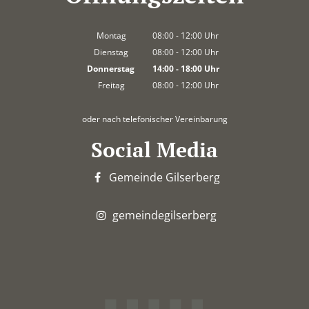
Montag
08:00
-
12:00
Uhr
Von 08:00 bis 12:00 Uhr
Dienstag
08:00
-
12:00
Uhr
Von 08:00 bis 12:00 Uhr
Donnerstag
14:00
-
18:00
Uhr
Von 14:00 bis 18:00 Uhr
Freitag
08:00
-
12:00
Uhr
Von 08:00 bis 12:00 Uhr
oder nach telefonischer Vereinbarung
Social Media
Gemeinde Gilserberg
gemeindegilserberg