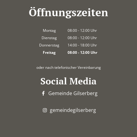
Öffnungszeiten
Montag
08:00
-
12:00
Uhr
Von 08:00 bis 12:00 Uhr
Dienstag
08:00
-
12:00
Uhr
Von 08:00 bis 12:00 Uhr
Donnerstag
14:00
-
18:00
Uhr
Von 14:00 bis 18:00 Uhr
Freitag
08:00
-
12:00
Uhr
Von 08:00 bis 12:00 Uhr
oder nach telefonischer Vereinbarung
Social Media
Gemeinde Gilserberg
gemeindegilserberg